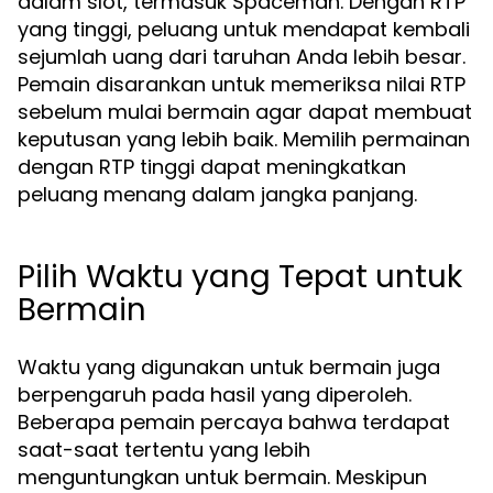
dalam slot, termasuk Spaceman. Dengan RTP
yang tinggi, peluang untuk mendapat kembali
sejumlah uang dari taruhan Anda lebih besar.
Pemain disarankan untuk memeriksa nilai RTP
sebelum mulai bermain agar dapat membuat
keputusan yang lebih baik. Memilih permainan
dengan RTP tinggi dapat meningkatkan
peluang menang dalam jangka panjang.
Pilih Waktu yang Tepat untuk
Bermain
Waktu yang digunakan untuk bermain juga
berpengaruh pada hasil yang diperoleh.
Beberapa pemain percaya bahwa terdapat
saat-saat tertentu yang lebih
menguntungkan untuk bermain. Meskipun