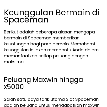
Keunggulan Bermain di
Spaceman
Berikut adalah beberapa alasan mengapa
bermain di Spaceman memberikan
keuntungan bagi para pemain. Memahami
keunggulan ini akan membantu Anda dalam
memanfaatkan setiap peluang dengan
maksimal.
Peluang Maxwin hingga
x5000
Salah satu daya tarik utama Slot Spaceman
adalah peluang untuk mendapatkan maxwin