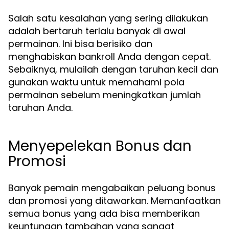
Salah satu kesalahan yang sering dilakukan
adalah bertaruh terlalu banyak di awal
permainan. Ini bisa berisiko dan
menghabiskan bankroll Anda dengan cepat.
Sebaiknya, mulailah dengan taruhan kecil dan
gunakan waktu untuk memahami pola
permainan sebelum meningkatkan jumlah
taruhan Anda.
Menyepelekan Bonus dan
Promosi
Banyak pemain mengabaikan peluang bonus
dan promosi yang ditawarkan. Memanfaatkan
semua bonus yang ada bisa memberikan
keuntungan tambahan yang sangat