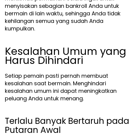
menyisakan sebagian bankroll Anda untuk
bermain di lain waktu, sehingga Anda tidak
kehilangan semua yang sudah Anda
kumpulkan.
Kesalahan Umum yang
Harus Dihindari
Setiap pemain pasti pernah membuat
kesalahan saat bermain. Menghindari
kesalahan umum ini dapat meningkatkan
peluang Anda untuk menang.
Terlalu Banyak Bertaruh pada
Putaran Awal