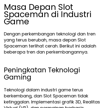
Masa Depan Slot
Spaceman di Industri
Game
Dengan perkembangan teknologi dan tren
yang terus berubah, masa depan Slot
Spaceman terlihat cerah. Berikut ini adalah
beberapa tren dan perkembangannya.
Peningkatan Teknologi
Gaming
Teknologi dalam industri game terus
berkembang, dan Slot Spaceman tidak
ketinggalan. Implementasi grafik 3D, Realitas
Virtual (VR), dan permainan berbasis