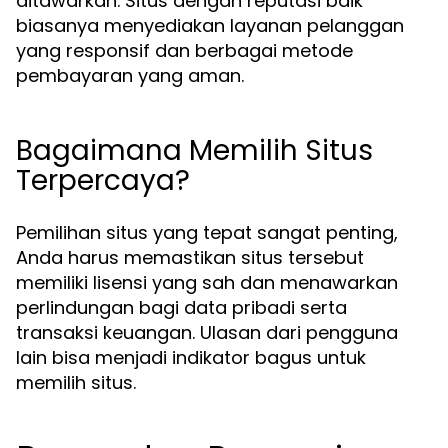
ditawarkan. Situs dengan reputasi baik
biasanya menyediakan layanan pelanggan
yang responsif dan berbagai metode
pembayaran yang aman.
Bagaimana Memilih Situs
Terpercaya?
Pemilihan situs yang tepat sangat penting,
Anda harus memastikan situs tersebut
memiliki lisensi yang sah dan menawarkan
perlindungan bagi data pribadi serta
transaksi keuangan. Ulasan dari pengguna
lain bisa menjadi indikator bagus untuk
memilih situs.