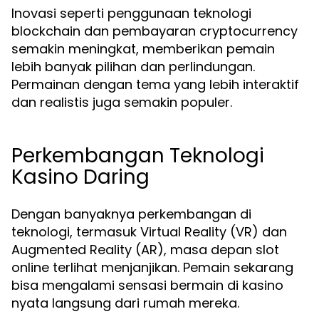
Inovasi seperti penggunaan teknologi
blockchain dan pembayaran cryptocurrency
semakin meningkat, memberikan pemain
lebih banyak pilihan dan perlindungan.
Permainan dengan tema yang lebih interaktif
dan realistis juga semakin populer.
Perkembangan Teknologi
Kasino Daring
Dengan banyaknya perkembangan di
teknologi, termasuk Virtual Reality (VR) dan
Augmented Reality (AR), masa depan slot
online terlihat menjanjikan. Pemain sekarang
bisa mengalami sensasi bermain di kasino
nyata langsung dari rumah mereka.