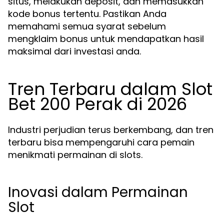
situs, melakukan deposit, dan memasukkan
kode bonus tertentu. Pastikan Anda
memahami semua syarat sebelum
mengklaim bonus untuk mendapatkan hasil
maksimal dari investasi anda.
Tren Terbaru dalam Slot
Bet 200 Perak di 2026
Industri perjudian terus berkembang, dan tren
terbaru bisa mempengaruhi cara pemain
menikmati permainan di slots.
Inovasi dalam Permainan
Slot