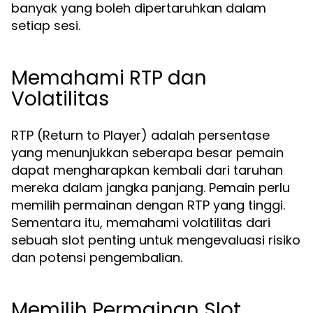
banyak yang boleh dipertaruhkan dalam
setiap sesi.
Memahami RTP dan
Volatilitas
RTP (Return to Player) adalah persentase
yang menunjukkan seberapa besar pemain
dapat mengharapkan kembali dari taruhan
mereka dalam jangka panjang. Pemain perlu
memilih permainan dengan RTP yang tinggi.
Sementara itu, memahami volatilitas dari
sebuah slot penting untuk mengevaluasi risiko
dan potensi pengembalian.
Memilih Permainan Slot