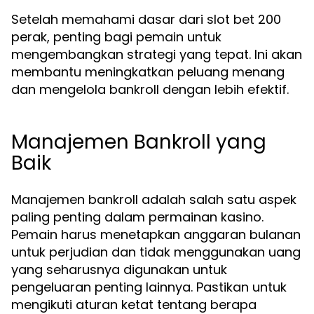
Setelah memahami dasar dari slot bet 200
perak, penting bagi pemain untuk
mengembangkan strategi yang tepat. Ini akan
membantu meningkatkan peluang menang
dan mengelola bankroll dengan lebih efektif.
Manajemen Bankroll yang
Baik
Manajemen bankroll adalah salah satu aspek
paling penting dalam permainan kasino.
Pemain harus menetapkan anggaran bulanan
untuk perjudian dan tidak menggunakan uang
yang seharusnya digunakan untuk
pengeluaran penting lainnya. Pastikan untuk
mengikuti aturan ketat tentang berapa